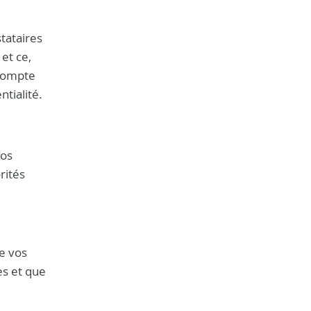
stataires
et ce,
 compte
ntialité.
vos
rités
de vos
s et que