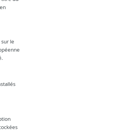
 en
sur le
uropéenne
é.
stallés
ption
stockées