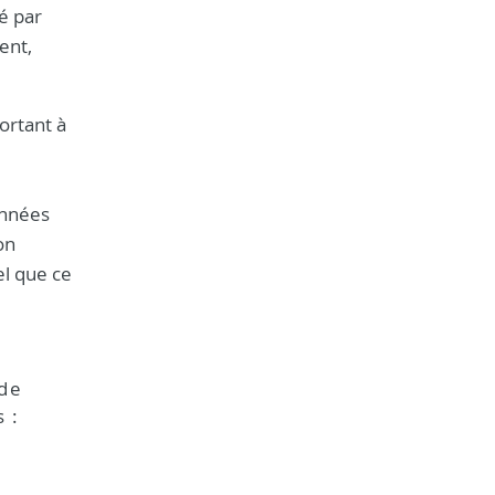
é par
ent,
ortant à
onnées
on
el que ce
 de
 :