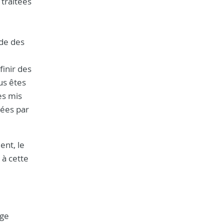
 traitées
ude des
finir des
us êtes
es mis
rées par
nt, le
à cette
age