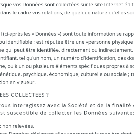
rsque vos Données sont collectées sur le site Internet édit
ans le cadre vos relations, de quelque nature qu’elles soi
(ci-après les « Données ») sont toute information se rapp
ou identifiable ; est réputée être une «personne physique
e qui peut être identifiée, directement ou indirectement,
tifiant, tel qu'un nom, un numéro d'identification, des d
ligne, ou à un ou plusieurs éléments spécifiques propres à s
énétique, psychique, économique, culturelle ou sociale ; t
tion en vigueur.
EES COLLECTEES ?
ous interagissez avec la Société et de la finalité
est susceptible de collecter les Données suivantes
: non relevées.
: ces Données désignent elles concernent la manière dont