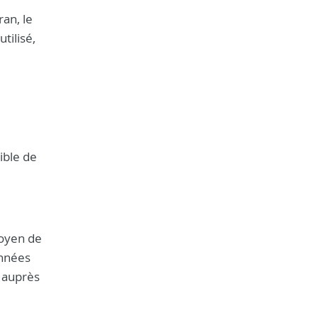
ran, le
tilisé,
ible de
moyen de
onnées
e auprès