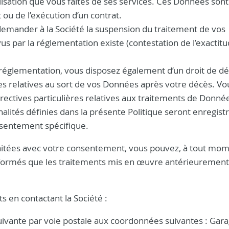
lisation que vous faites de ses services. Ces Données sont
ou de l’exécution d’un contrat.
z demander à la Société la suspension du traitement de vos
s par la réglementation existe (contestation de l’exactit
a réglementation, vous disposez également d’un droit de dé
res relatives au sort de vos Données après votre décès. Vo
irectives particulières relatives aux traitements de Donné
nalités définies dans la présente Politique seront enregist
nsentement spécifique.
itées avec votre consentement, vous pouvez, à tout mome
formés que les traitements mis en œuvre antérieurement 
s en contactant la Société :
suivante par voie postale aux coordonnées suivantes : Gar